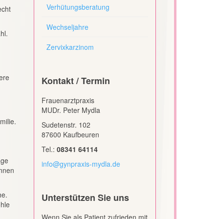
Verhütungsberatung
echt
Wechseljahre
hl.
Zervixkarzinom
ere
Kontakt / Termin
Frauenarztpraxis
MUDr. Peter Mydla
ilie.
Sudetenstr. 102
87600 Kaufbeuren
Tel.:
08341 64114
age
info@gynpraxis-mydla.de
önnen
he.
Unterstützen Sie uns
hle
Wenn Sie als Patient zufrieden mit