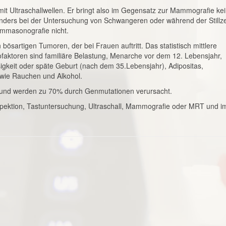
 mit Ultraschallwellen. Er bringt also im Gegensatz zur Mammografie ke
sonders bei der Untersuchung von Schwangeren oder während der Stillze
ammasonografie nicht.
sartigen Tumoren, der bei Frauen auftritt. Das statistisch mittlere
kofaktoren sind familiäre Belastung, Menarche vor dem 12. Lebensjahr,
gkeit oder späte Geburt (nach dem 35.Lebensjahr), Adipositas,
wie Rauchen und Alkohol.
 und werden zu 70% durch Genmutationen verursacht.
nspektion, Tastuntersuchung, Ultraschall, Mammografie oder MRT und i