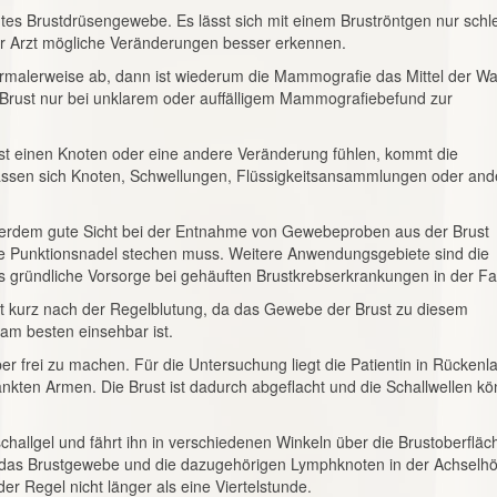
htes Brustdrüsengewebe. Es lässt sich mit einem Bruströntgen nur schl
der Arzt mögliche Veränderungen besser erkennen.
malerweise ab, dann ist wiederum die Mammografie das Mittel der Wa
er Brust nur bei unklarem oder auffälligem Mammografiebefund zur
ust einen Knoten oder eine andere Veränderung fühlen, kommt die
lassen sich Knoten, Schwellungen, Flüssigkeitsansammlungen oder and
erdem gute Sicht bei der Entnahme von Gewebeproben aus der Brust
die Punktionsnadel stechen muss. Weitere Anwendungsgebiete sind die
 gründliche Vorsorge bei gehäuften Brustkrebserkrankungen in der Fam
ist kurz nach der Regelblutung, da das Gewebe der Brust zu diesem
am besten einsehbar ist.
rper frei zu machen. Für die Untersuchung liegt die Patientin in Rückenl
kten Armen. Die Brust ist dadurch abgeflacht und die Schallwellen k
schallgel und fährt ihn in verschiedenen Winkeln über die Brustoberfläc
das Brustgewebe und die dazugehörigen Lymphknoten in der Achselhö
r Regel nicht länger als eine Viertelstunde.