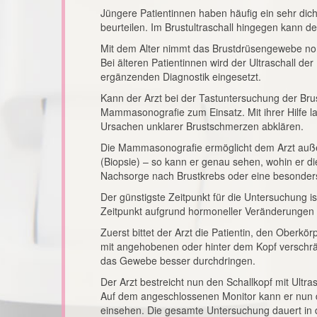
Jüngere Patientinnen haben häufig ein sehr dic
beurteilen. Im Brustultraschall hingegen kann 
Mit dem Alter nimmt das Brustdrüsengewebe nor
Bei älteren Patientinnen wird der Ultraschall d
ergänzenden Diagnostik eingesetzt.
Kann der Arzt bei der Tastuntersuchung der Br
Mammasonografie zum Einsatz. Mit ihrer Hilfe 
Ursachen unklarer Brustschmerzen abklären.
Die Mammasonografie ermöglicht dem Arzt auß
(Biopsie) – so kann er genau sehen, wohin er 
Nachsorge nach Brustkrebs oder eine besonders
Der günstigste Zeitpunkt für die Untersuchung 
Zeitpunkt aufgrund hormoneller Veränderungen 
Zuerst bittet der Arzt die Patientin, den Oberkö
mit angehobenen oder hinter dem Kopf verschrän
das Gewebe besser durchdringen.
Der Arzt bestreicht nun den Schallkopf mit Ultra
Auf dem angeschlossenen Monitor kann er nun 
einsehen. Die gesamte Untersuchung dauert in de